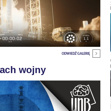
ODWIEDŹ GALERIĘ
sach wojny