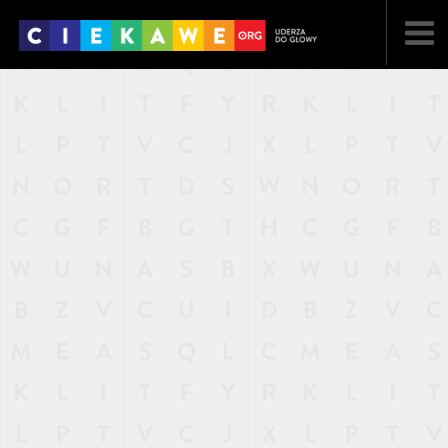
NAJNOWSZE
POPULARNE
LOSOWE
A
ARTYKUŁY
F
FILMY
G
GALERIA
REGULAMIN
KONTAKT