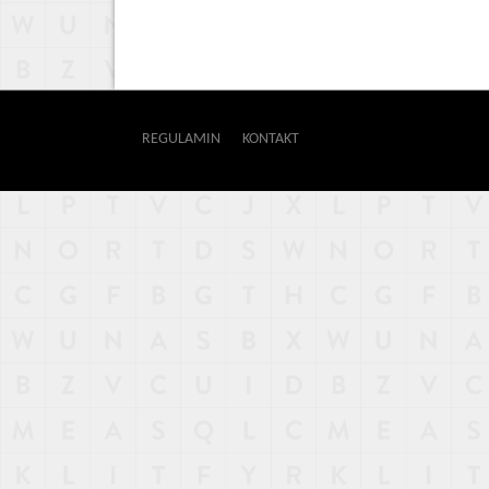
REGULAMIN
KONTAKT
OUTWAY
NAJNOWSZE
POPULARNE
LOSOWE
A
ARTYKUŁY
F
FILMY