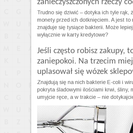
zanieczyszczonych rzeczy c
Trudno się dziwić – dotyka ich tyle rąk
monety przed ich dotknięciem. A jest t
znajduje się tysiące bakterii. Może lepie
wyłącznie w karty kredytowe?
Jeśli często robisz zakupy,
zaniepokoi. Na trzecim mie
uplasował się wózek sklepow
Znajdują się na nich bakterie E-coli i w
pokryta śladowymi ilościami krwi, śliny,
umyjcie ręce, a w trakcie – nie dotykajci