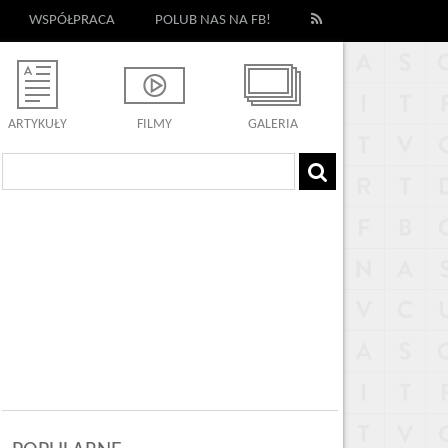
WSPÓŁPRACA
POLUB NAS NA FB!
ARTYKUŁY
FILMY
GALERIA