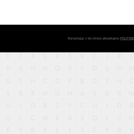
Korzystając z tej strony akceptujesz
POLITYK