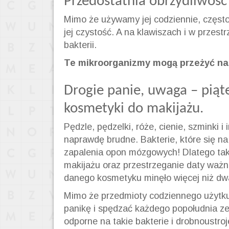
Przedostatnia obrzydliwoś
Mimo że używamy jej codziennie, często
jej czystość. A na klawiszach i w przest
bakterii.
Te mikroorganizmy mogą przeżyć na 
Drogie panie, uwaga – piąte
kosmetyki do makijażu.
Pędzle, pędzelki, róże, cienie, szminki 
naprawdę brudne. Bakterie, które się n
zapalenia opon mózgowych! Dlatego tak
makijażu oraz przestrzeganie daty waż
danego kosmetyku minęło więcej niż dwa 
Mimo że przedmioty codziennego użytku
panikę i spędzać każdego popołudnia ze
odporne na takie bakterie i drobnoustro