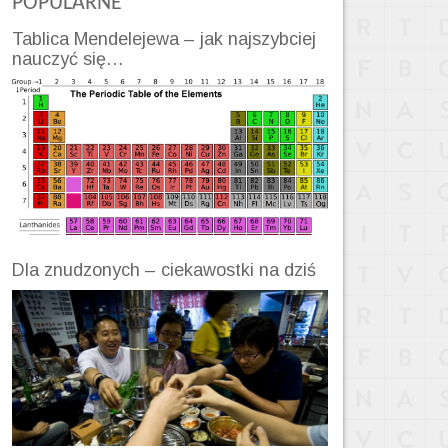
POPULARNE
Tablica Mendelejewa – jak najszybciej
nauczyć się…
Dla znudzonych – ciekawostki na dziś