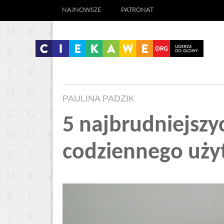
NAJNOWSZE
PATRONAT
PAULINA PADZIK
5 najbrudniejsz
codziennego uży