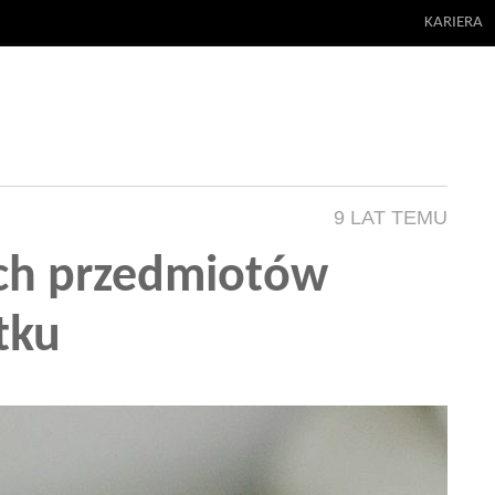
KARIERA
9 LAT TEMU
ych przedmiotów
tku