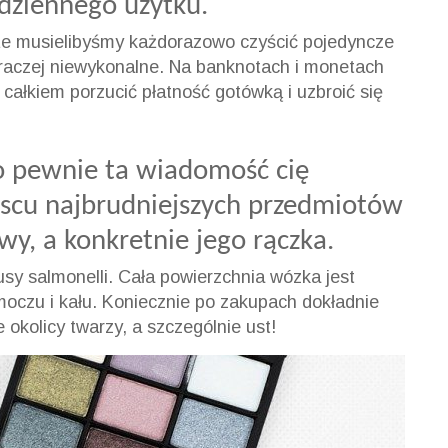
odziennego użytku.
, że musielibyśmy każdorazowo czyścić pojedyncze
o raczej niewykonalne. Na banknotach i monetach
j całkiem porzucić płatność gotówką i uzbroić się
 to pewnie ta wiadomość cię
jscu najbrudniejszych przedmiotów
y, a konkretnie jego rączka.
irusy salmonelli. Cała powierzchnia wózka jest
 moczu i kału. Koniecznie po zakupach dokładnie
e okolicy twarzy, a szczególnie ust!