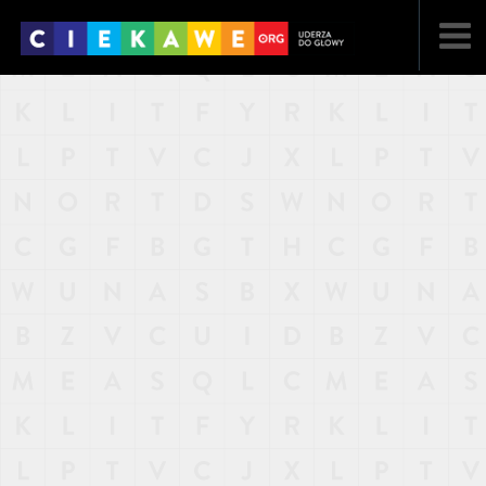
NAJNOWSZE
POPULARNE
LOSOWE
A
ARTYKUŁY
F
FILMY
G
GALERIA
REGULAMIN
KONTAKT