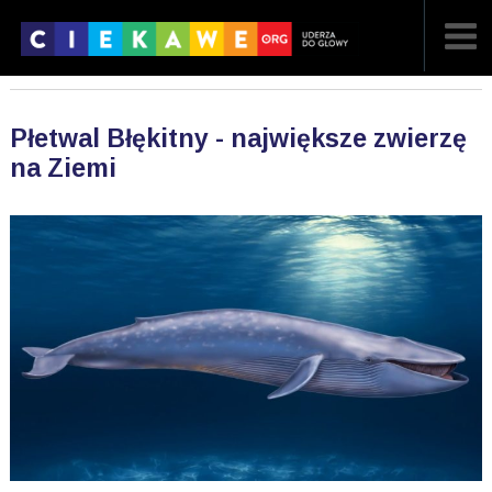
NAJNOWSZE
Płetwal Błękitny - największe zwierzę
POPULARNE
na Ziemi
LOSOWE
A
ARTYKUŁY
F
FILMY
G
GALERIA
REGULAMIN
KONTAKT