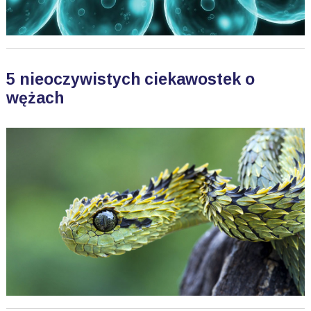
5 nieoczywistych ciekawostek o
wężach