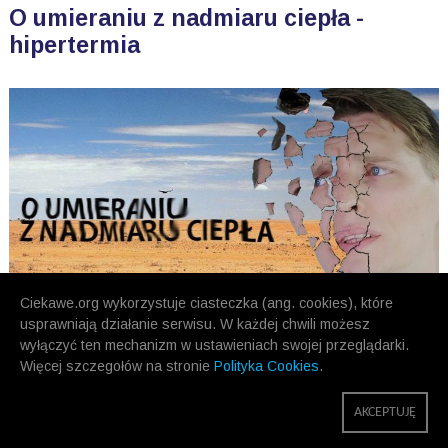
O umieraniu z nadmiaru ciepła -
hipertermia
Ciekawe.org wykorzystuje ciasteczka (ang. cookies), które
usprawniają działanie serwisu. W każdej chwili możesz
wyłączyć ten mechanizm w ustawieniach swojej przeglądarki.
Więcej szczegołów na stronie
Polityka Cookies
.
POPRZEDNIE
NASTĘPNE
AKCEPTUJĘ