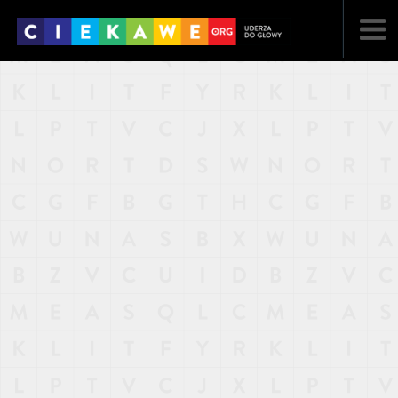
NAJNOWSZE
POPULARNE
LOSOWE
A
ARTYKUŁY
F
FILMY
G
GALERIA
REGULAMIN
KONTAKT