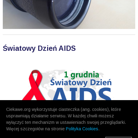
Światowy Dzień AIDS
Ciekawe.org wykorzystuje ciasteczka (ang. cookies), które
usprawniają działanie serwisu. W każdej chwili możesz
wyłączyć ten mechanizm w ustawieniach swojej przeglądarki.
Więcej szczegołów na stronie
Polityka Cookies
.
POPRZEDNIE
NASTĘPNE