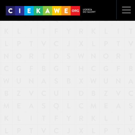
NAJNOWSZE
POPULARNE
LOSOWE
A
ARTYKUŁY
F
FILMY
G
GALERIA
REGULAMIN
KONTAKT