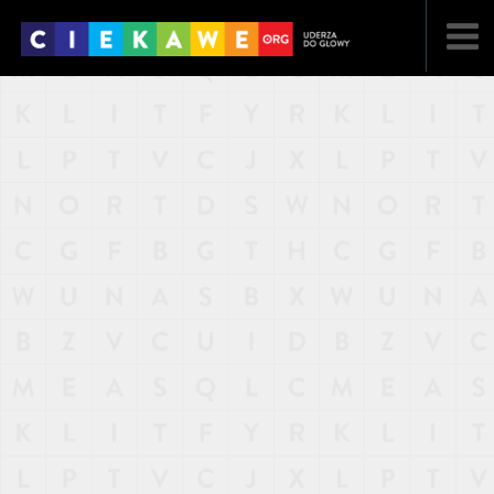
NAJNOWSZE
POPULARNE
LOSOWE
A
ARTYKUŁY
F
FILMY
G
GALERIA
REGULAMIN
KONTAKT