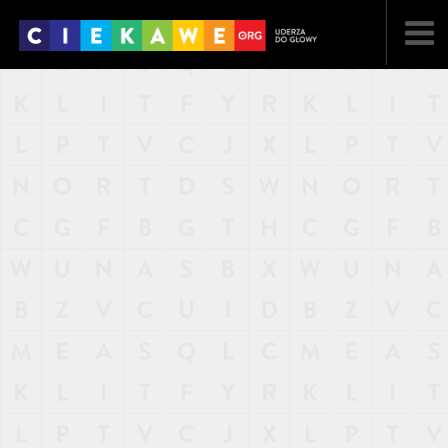
NAJNOWSZE
POPULARNE
LOSOWE
A
ARTYKUŁY
F
FILMY
G
GALERIA
REGULAMIN
KONTAKT