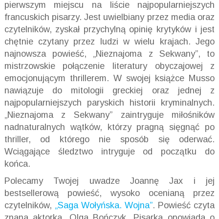
pierwszym miejscu na liście najpopularniejszych
francuskich pisarzy. Jest uwielbiany przez media oraz
czytelników, zyskał przychylną opinię krytyków i jest
chętnie czytany przez ludzi w wielu krajach. Jego
najnowsza powieść, „Nieznajoma z Sekwany”, to
mistrzowskie połączenie literatury obyczajowej z
emocjonującym thrillerem. W swojej książce Musso
nawiązuje do mitologii greckiej oraz jednej z
najpopularniejszych paryskich historii kryminalnych.
„Nieznajoma z Sekwany” zaintryguje miłośników
nadnaturalnych wątków, którzy pragną sięgnąć po
thriller, od którego nie sposób się oderwać.
Wciągające śledztwo intryguje od początku do
końca.
Polecamy Twojej uwadze Joannę Jax i jej
bestsellerową powieść, wysoko ocenianą przez
czytelników,
„Saga Wołyńska. Wojna”
. Powieść czyta
znana aktorka, Olga Bończyk. Pisarka opowiada o