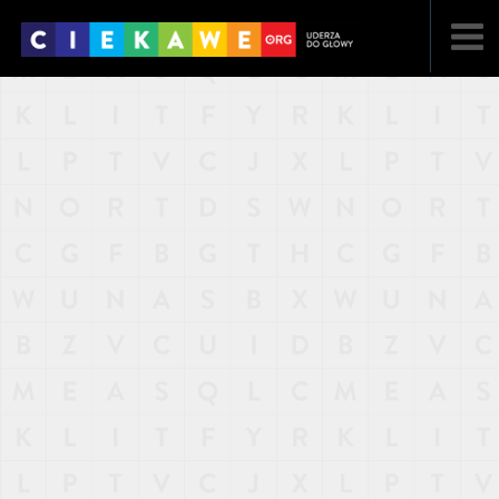
NAJNOWSZE
POPULARNE
LOSOWE
A
ARTYKUŁY
F
FILMY
G
GALERIA
REGULAMIN
KONTAKT