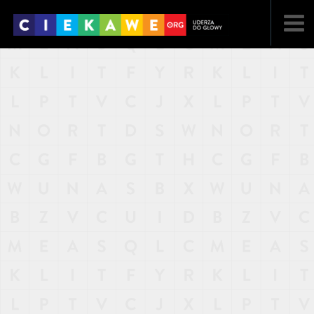
NAJNOWSZE
POPULARNE
LOSOWE
A
ARTYKUŁY
F
FILMY
G
GALERIA
REGULAMIN
KONTAKT