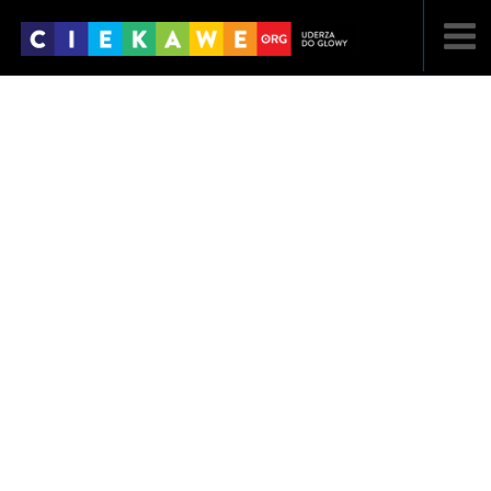
NAJNOWSZE
POPULARNE
LOSOWE
A
ARTYKUŁY
F
FILMY
G
GALERIA
REGULAMIN
KONTAKT