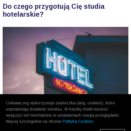
Do czego przygotują Cię studia
hotelarskie?
Ciekawe.org wykorzystuje ciasteczka (ang. cookies), które
usprawniają działanie serwisu. W każdej chwili możesz
wyłączyć ten mechanizm w ustawieniach swojej przeglądarki.
Więcej szczegołów na stronie
Polityka Cookies
.
POPRZEDNIE
NASTĘPNE