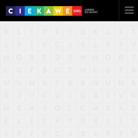
NAJNOWSZE
POPULARNE
LOSOWE
A
ARTYKUŁY
F
FILMY
G
GALERIA
REGULAMIN
KONTAKT