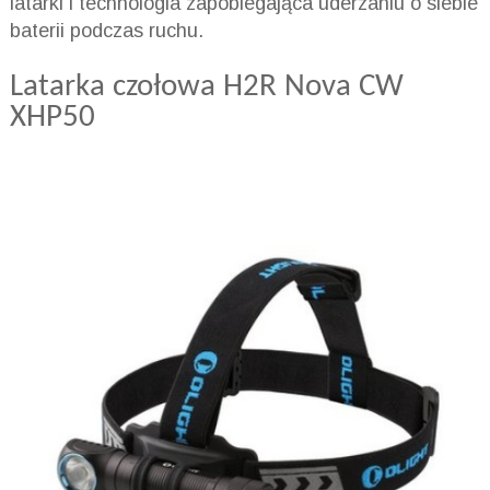
latarki i technologia zapobiegająca uderzaniu o siebie
baterii podczas ruchu.
Latarka czołowa H2R Nova CW
XHP50