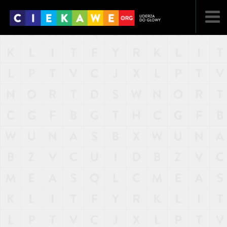
NAJNOWSZE
POPULARNE
LOSOWE
A
ARTYKUŁY
F
FILMY
G
GALERIA
REGULAMIN
KONTAKT