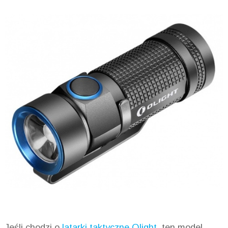
Jeśli chodzi o
latarki taktyczne Olight
, ten model