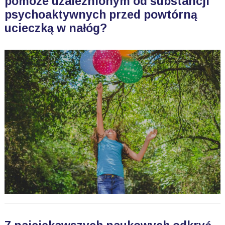
pomoże uzależnionym od substancji
psychoaktywnych przed powtórną
ucieczką w nałóg?