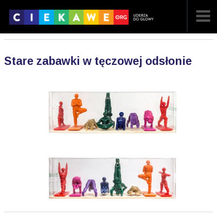
NAJNOWSZE
Stare zabawki w tęczowej odsłonie
POPULARNE
LOSOWE
A
ARTYKUŁY
F
FILMY
G
GALERIA
REGULAMIN
KONTAKT