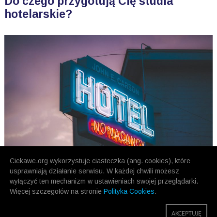
Do czego przygotują Cię studia
hotelarskie?
Ciekawe.org wykorzystuje ciasteczka (ang. cookies), które
usprawniają działanie serwisu. W każdej chwili możesz
wyłączyć ten mechanizm w ustawieniach swojej przeglądarki.
Więcej szczegołów na stronie
Polityka Cookies
.
POPRZEDNIE
NASTĘPNE
AKCEPTUJĘ