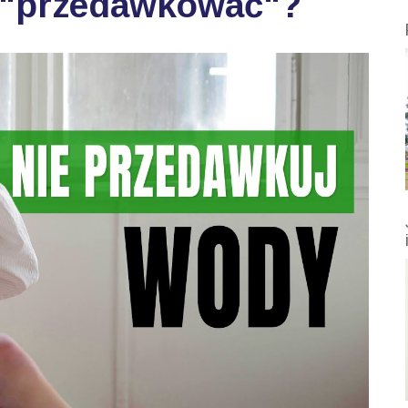
 "przedawkować"?