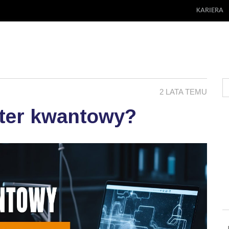
KARIERA
2 LATA TEMU
uter kwantowy?