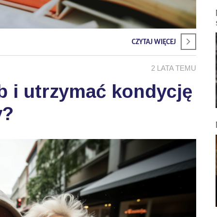
CZYTAJ WIĘCEJ
2 LATA TEMU
b i utrzymać kondycję
y?