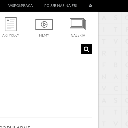
WSPÓŁPRACA
POLUB NAS NA FB!
ARTYKUŁY
FILMY
GALERIA