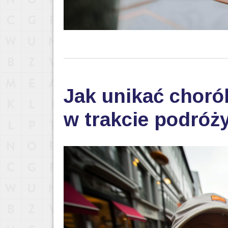
Jak unikać choró
w trakcie podróż