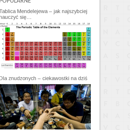
POPULARNE
Tablica Mendelejewa – jak najszybciej
nauczyć się…
Dla znudzonych – ciekawostki na dziś