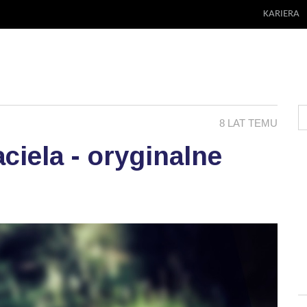
KARIERA
8 LAT TEMU
aciela - oryginalne