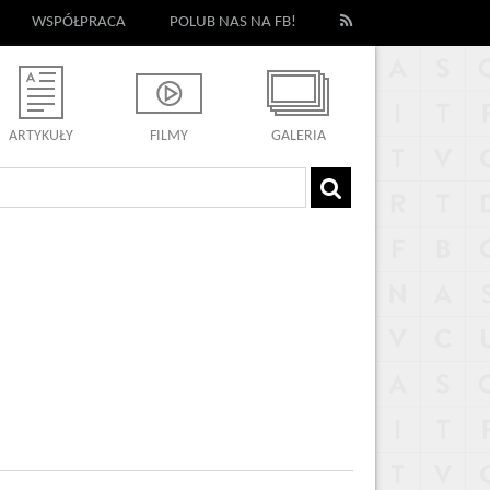
WSPÓŁPRACA
POLUB NAS NA FB!
ARTYKUŁY
FILMY
GALERIA