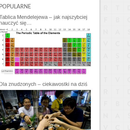
POPULARNE
Tablica Mendelejewa – jak najszybciej
nauczyć się…
Dla znudzonych – ciekawostki na dziś