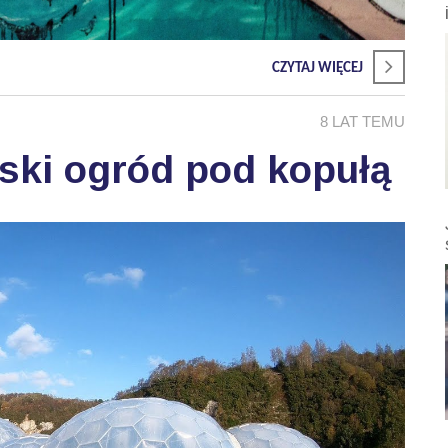
CZYTAJ WIĘCEJ
8 LAT TEMU
jski ogród pod kopułą