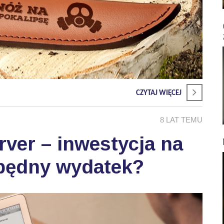
CZYTAJ WIĘCEJ
8 LAT TEMU
erver – inwestycja na
zbędny wydatek?