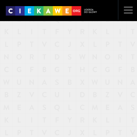
NAJNOWSZE
POPULARNE
LOSOWE
A
ARTYKUŁY
F
FILMY
G
GALERIA
REGULAMIN
KONTAKT