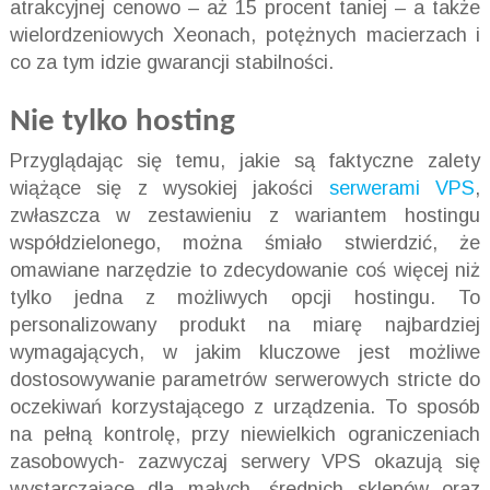
atrakcyjnej cenowo – aż 15 procent taniej – a także
wielordzeniowych Xeonach, potężnych macierzach i
co za tym idzie gwarancji stabilności.
Nie tylko hosting
Przyglądając się temu, jakie są faktyczne zalety
wiążące się z wysokiej jakości
serwerami VPS
,
zwłaszcza w zestawieniu z wariantem hostingu
współdzielonego, można śmiało stwierdzić, że
omawiane narzędzie to zdecydowanie coś więcej niż
tylko jedna z możliwych opcji hostingu. To
personalizowany produkt na miarę najbardziej
wymagających, w jakim kluczowe jest możliwe
dostosowywanie parametrów serwerowych stricte do
oczekiwań korzystającego z urządzenia. To sposób
na pełną kontrolę, przy niewielkich ograniczeniach
zasobowych- zazwyczaj serwery VPS okazują się
wystarczające dla małych, średnich sklepów oraz