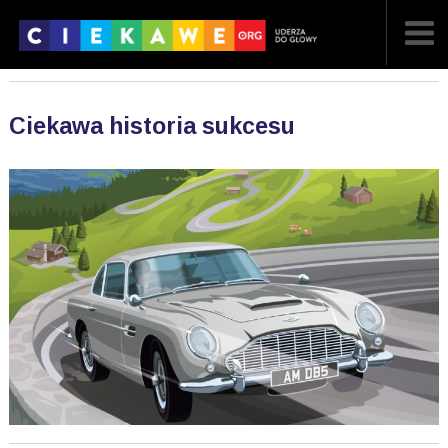
NAJNOWSZE
Ciekawa historia sukcesu
POPULARNE
LOSOWE
A
ARTYKUŁY
F
FILMY
G
GALERIA
REGULAMIN
KONTAKT