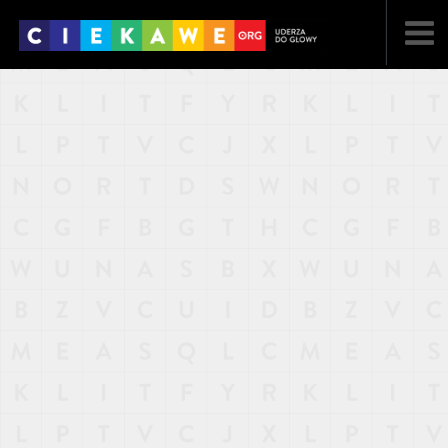
NAJNOWSZE
POPULARNE
LOSOWE
A
ARTYKUŁY
F
FILMY
G
GALERIA
REGULAMIN
KONTAKT