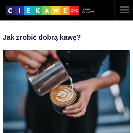
NAJNOWSZE
Jak zrobić dobrą kawę?
POPULARNE
LOSOWE
A
ARTYKUŁY
F
FILMY
G
GALERIA
REGULAMIN
KONTAKT