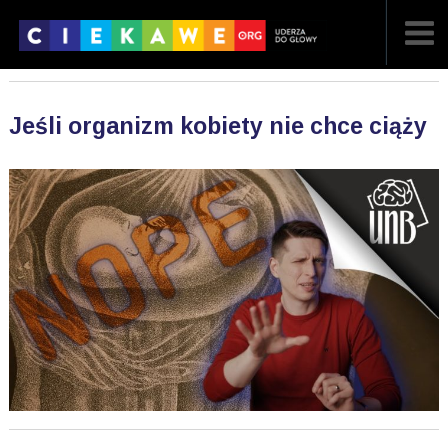
NAJNOWSZE
Jeśli organizm kobiety nie chce ciąży
POPULARNE
LOSOWE
A
ARTYKUŁY
F
FILMY
G
GALERIA
REGULAMIN
KONTAKT