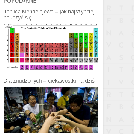
POPULARNE
Tablica Mendelejewa – jak najszybciej
nauczyć się…
Dla znudzonych – ciekawostki na dziś