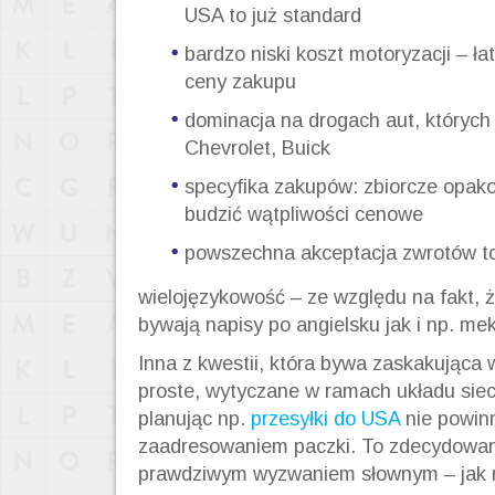
USA to już standard
bardzo niski koszt motoryzacji – ł
ceny zakupu
dominacja na drogach aut, których
Chevrolet, Buick
specyfika zakupów: zbiorcze opako
budzić wątpliwości cenowe
powszechna akceptacja zwrotów to
wielojęzykowość – ze względu na fakt, 
bywają napisy po angielsku jak i np. me
Inna z kwestii, która bywa zaskakująca 
proste, wytyczane w ramach układu siec
planując np.
przesyłki do USA
nie powin
zaadresowaniem paczki. To zdecydowani
prawdziwym wyzwaniem słownym – jak np