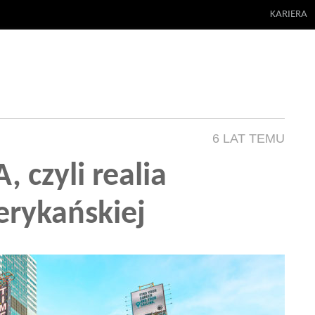
KARIERA
6 LAT TEMU
, czyli realia
erykańskiej