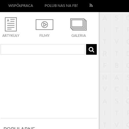
WSPÓŁPRACA
POLUB NAS NA FB!
ARTYKUŁY
FILMY
GALERIA