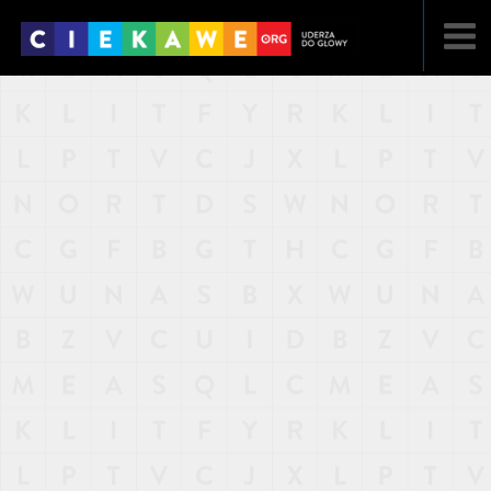
NAJNOWSZE
POPULARNE
LOSOWE
A
ARTYKUŁY
F
FILMY
G
GALERIA
REGULAMIN
KONTAKT