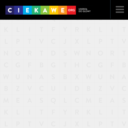
NAJNOWSZE
POPULARNE
LOSOWE
A
ARTYKUŁY
F
FILMY
G
GALERIA
REGULAMIN
KONTAKT