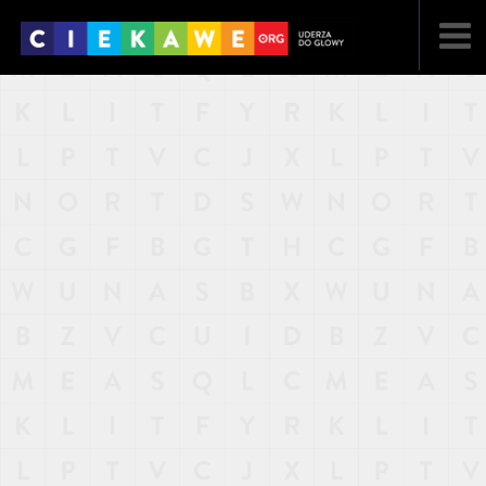
NAJNOWSZE
POPULARNE
LOSOWE
A
ARTYKUŁY
F
FILMY
G
GALERIA
REGULAMIN
KONTAKT