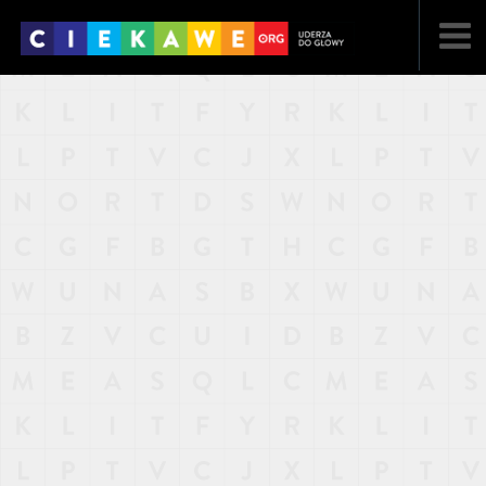
NAJNOWSZE
POPULARNE
LOSOWE
A
ARTYKUŁY
F
FILMY
G
GALERIA
REGULAMIN
KONTAKT