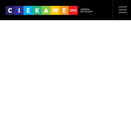
NAJNOWSZE
POPULARNE
LOSOWE
A
ARTYKUŁY
F
FILMY
G
GALERIA
REGULAMIN
KONTAKT