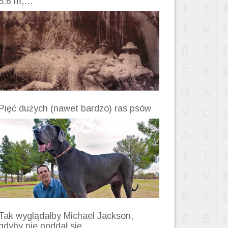
8.6 m,…
Pięć dużych (nawet bardzo) ras psów
Tak wyglądałby Michael Jackson,
gdyby nie poddał się…