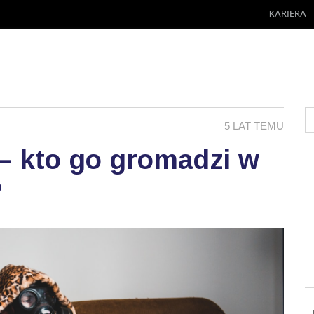
KARIERA
5 LAT TEMU
 – kto go gromadzi w
?