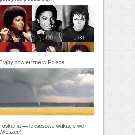
Trąby powietrzne w Polsce
Toskania — luksusowe wakacje we
Włoszech