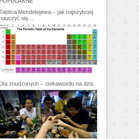
POPULARNE
Tablica Mendelejewa – jak najszybciej
nauczyć się…
Dla znudzonych – ciekawostki na dziś