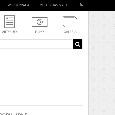
WSPÓŁPRACA
POLUB NAS NA FB!
ARTYKUŁY
FILMY
GALERIA