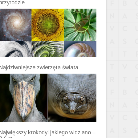
przyrodzie
Najdziwniejsze zwierzęta świata
Największy krokodyl jakiego widziano –