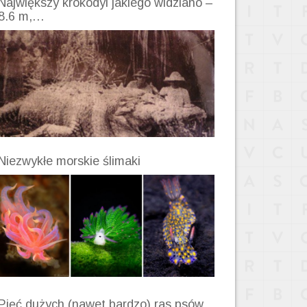
Największy krokodyl jakiego widziano –
8.6 m,…
Niezwykłe morskie ślimaki
Pięć dużych (nawet bardzo) ras psów