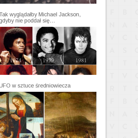
Tak wyglądałby Michael Jackson,
gdyby nie poddał się…
UFO w sztuce średniowiecza