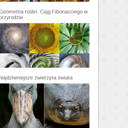
Geometria roślin. Ciąg Fibonacciego w
przyrodzie
Najdziwniejsze zwierzęta świata