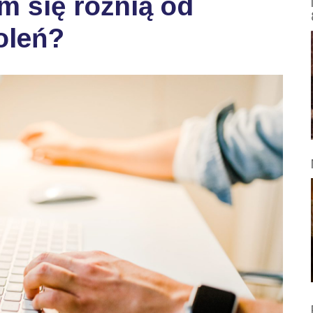
m się różnią od
oleń?