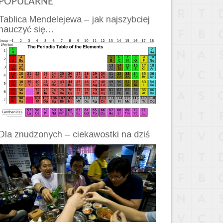
POPULARNE
Tablica Mendelejewa – jak najszybciej
nauczyć się…
Dla znudzonych – ciekawostki na dziś