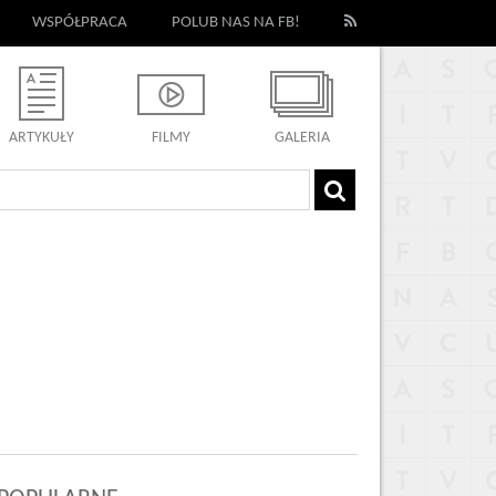
WSPÓŁPRACA
POLUB NAS NA FB!
ARTYKUŁY
FILMY
GALERIA