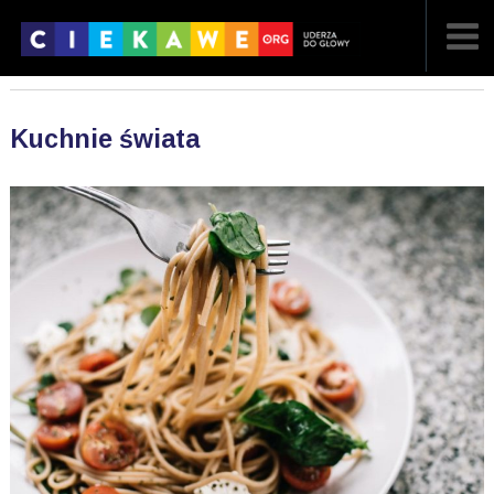
NAJNOWSZE
Kuchnie świata
POPULARNE
LOSOWE
A
ARTYKUŁY
F
FILMY
G
GALERIA
REGULAMIN
KONTAKT