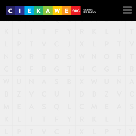
NAJNOWSZE
POPULARNE
LOSOWE
A
ARTYKUŁY
F
FILMY
G
GALERIA
REGULAMIN
KONTAKT