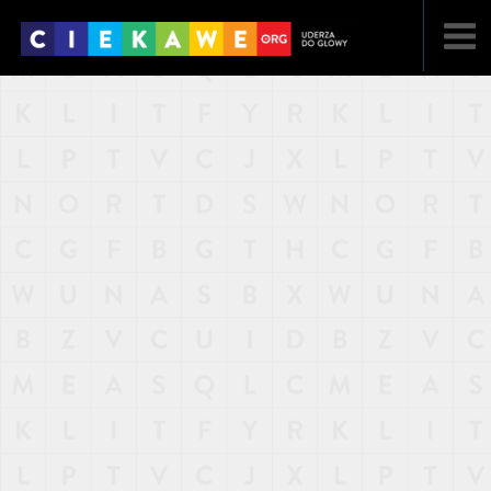
NAJNOWSZE
POPULARNE
LOSOWE
A
ARTYKUŁY
F
FILMY
G
GALERIA
REGULAMIN
KONTAKT