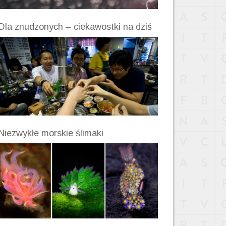
Dla znudzonych – ciekawostki na dziś
Niezwykłe morskie ślimaki