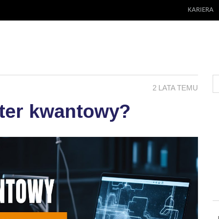
KARIERA
2 LATA TEMU
uter kwantowy?