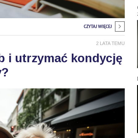
CZYTAJ WIĘCEJ
2 LATA TEMU
b i utrzymać kondycję
y?