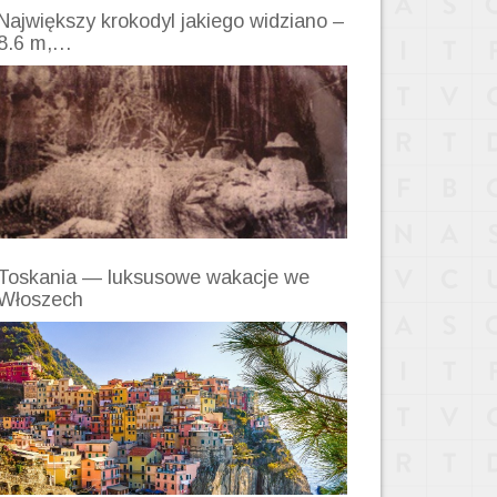
Największy krokodyl jakiego widziano –
8.6 m,…
Toskania — luksusowe wakacje we
Włoszech