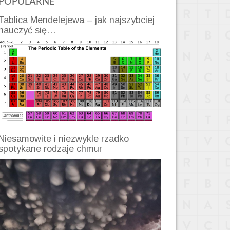
POPULARNE
Tablica Mendelejewa – jak najszybciej
nauczyć się…
Niesamowite i niezwykle rzadko
spotykane rodzaje chmur