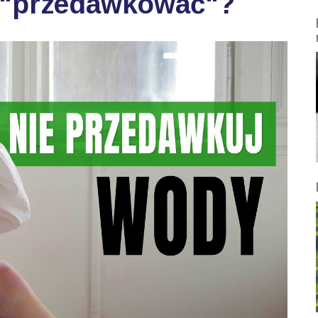
 "przedawkować"?