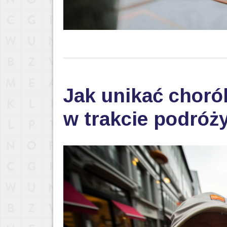
Jak unikać choró
w trakcie podróż