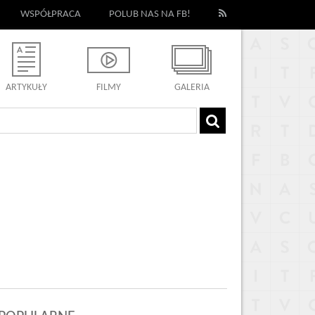
WSPÓŁPRACA
POLUB NAS NA FB!
ARTYKUŁY
FILMY
GALERIA