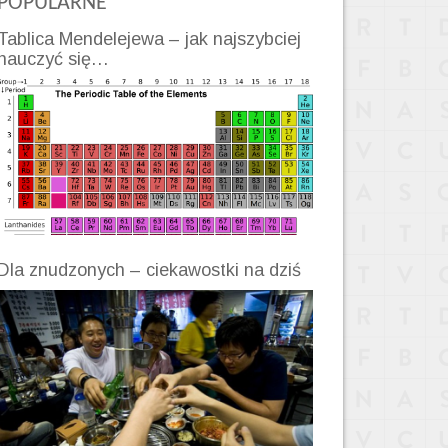
POPULARNE
Tablica Mendelejewa – jak najszybciej
nauczyć się…
Dla znudzonych – ciekawostki na dziś