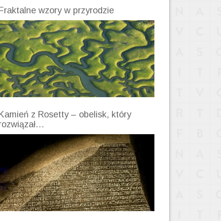
Fraktalne wzory w przyrodzie
Kamień z Rosetty – obelisk, który
rozwiązał…