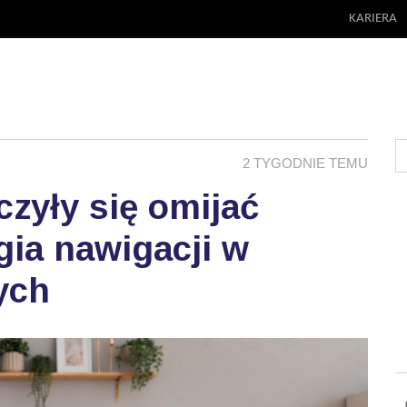
KARIERA
2 TYGODNIE TEMU
zyły się omijać
ia nawigacji w
ych