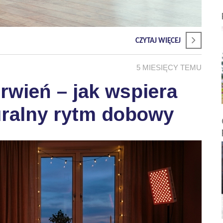
CZYTAJ WIĘCEJ
5 MIESIĘCY TEMU
wień – jak wspiera
uralny rytm dobowy