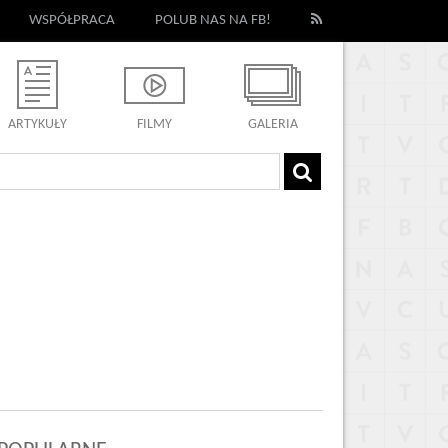
WSPÓŁPRACA
POLUB NAS NA FB!
ARTYKUŁY
FILMY
GALERIA