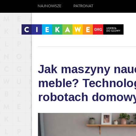
NAJNOWSZE
PATRONAT
Jak maszyny nauc
meble? Technolog
robotach domow