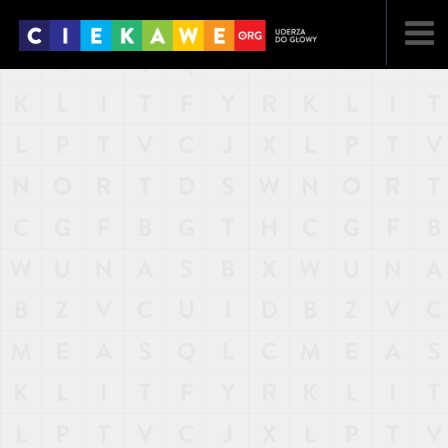
NAJNOWSZE
POPULARNE
LOSOWE
A
ARTYKUŁY
F
FILMY
G
GALERIA
REGULAMIN
KONTAKT