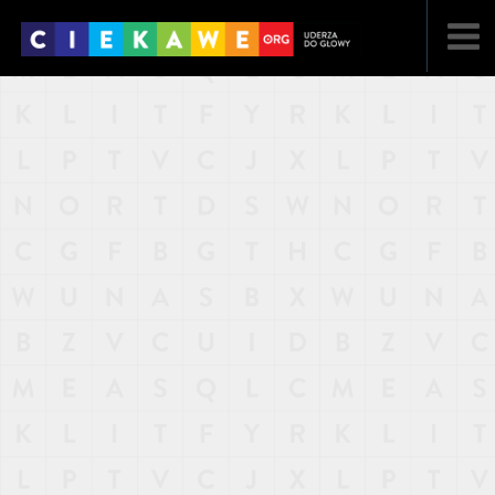
NAJNOWSZE
POPULARNE
LOSOWE
A
ARTYKUŁY
F
FILMY
G
GALERIA
REGULAMIN
KONTAKT