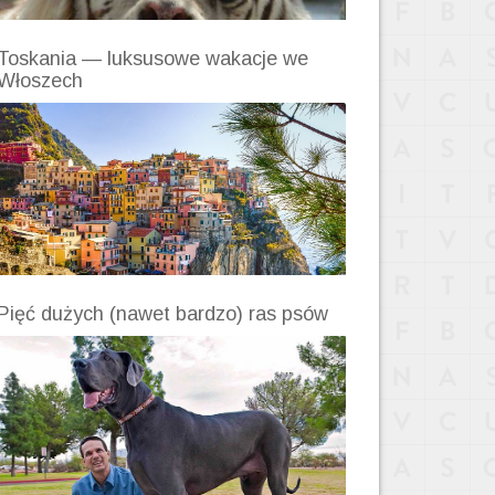
Toskania — luksusowe wakacje we
Włoszech
Pięć dużych (nawet bardzo) ras psów