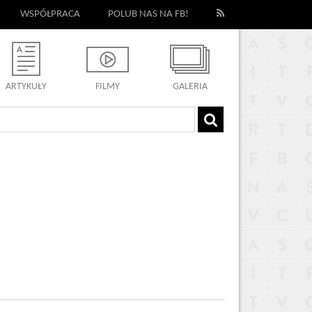
WSPÓŁPRACA
POLUB NAS NA FB!
ARTYKUŁY
FILMY
GALERIA