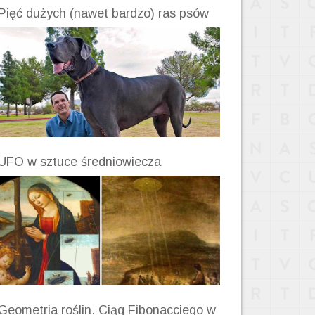
Pięć dużych (nawet bardzo) ras psów
UFO w sztuce średniowiecza
Geometria roślin. Ciąg Fibonacciego w