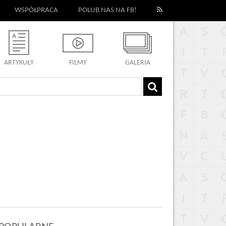
WSPÓŁPRACA
POLUB NAS NA FB!
ARTYKUŁY
FILMY
GALERIA