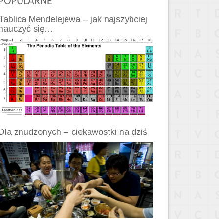
POPULARNE
Tablica Mendelejewa – jak najszybciej
nauczyć się…
Dla znudzonych – ciekawostki na dziś