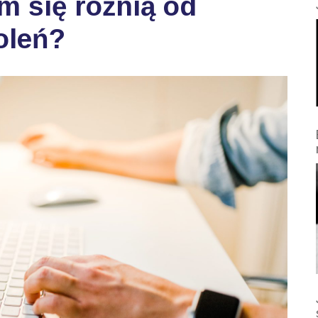
m się różnią od
oleń?