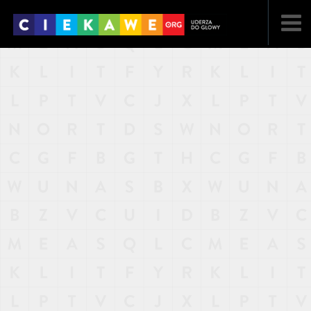
NAJNOWSZE
POPULARNE
LOSOWE
A
ARTYKUŁY
F
FILMY
G
GALERIA
REGULAMIN
KONTAKT