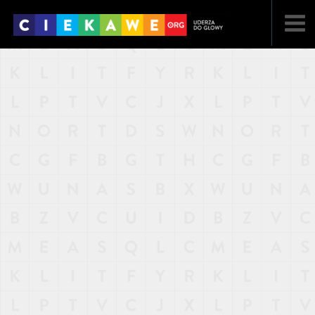
NAJNOWSZE
POPULARNE
LOSOWE
A
ARTYKUŁY
F
FILMY
G
GALERIA
REGULAMIN
KONTAKT