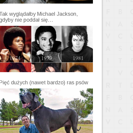
Tak wyglądałby Michael Jackson,
gdyby nie poddał się…
Pięć dużych (nawet bardzo) ras psów