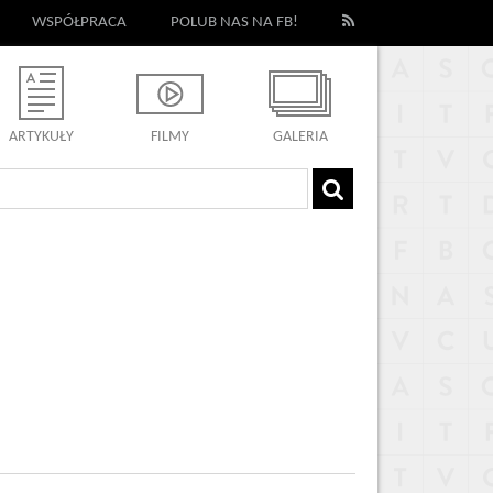
WSPÓŁPRACA
POLUB NAS NA FB!
ARTYKUŁY
FILMY
GALERIA