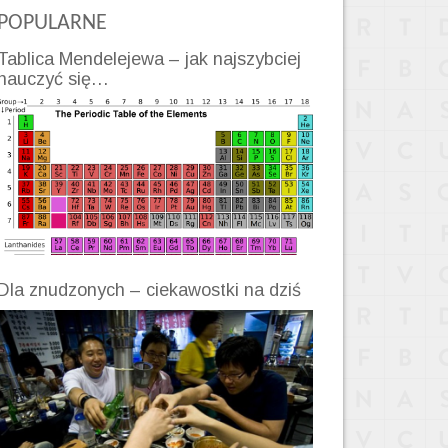
POPULARNE
Tablica Mendelejewa – jak najszybciej
nauczyć się…
Dla znudzonych – ciekawostki na dziś