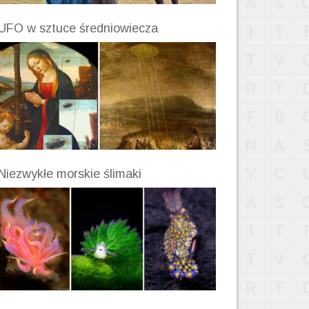
UFO w sztuce średniowiecza
Niezwykłe morskie ślimaki