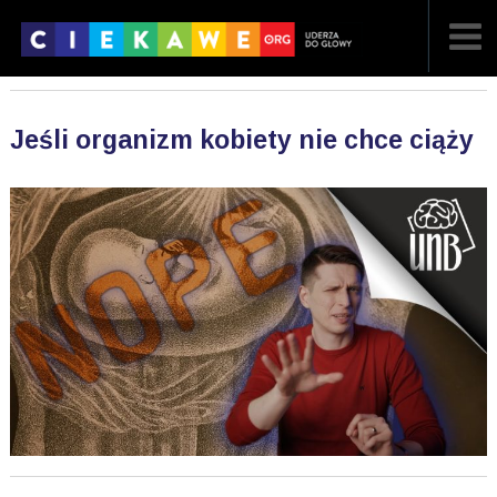
NAJNOWSZE
Jeśli organizm kobiety nie chce ciąży
POPULARNE
LOSOWE
A
ARTYKUŁY
F
FILMY
G
GALERIA
REGULAMIN
KONTAKT