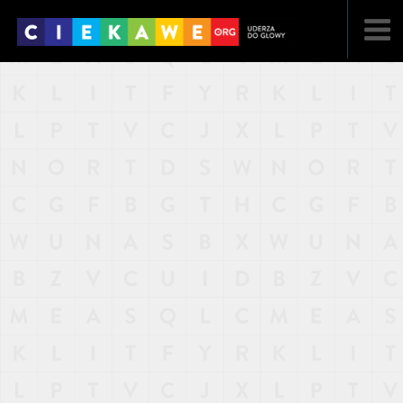
NAJNOWSZE
POPULARNE
LOSOWE
A
ARTYKUŁY
F
FILMY
G
GALERIA
REGULAMIN
KONTAKT