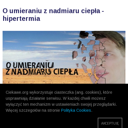
O umieraniu z nadmiaru ciepła -
hipertermia
Ciekawe.org wykorzystuje ciasteczka (ang. cookies), które
usprawniają działanie serwisu. W każdej chwili możesz
wyłączyć ten mechanizm w ustawieniach swojej przeglądarki.
Więcej szczegołów na stronie
Polityka Cookies
.
POPRZEDNIE
NASTĘPNE
AKCEPTUJĘ