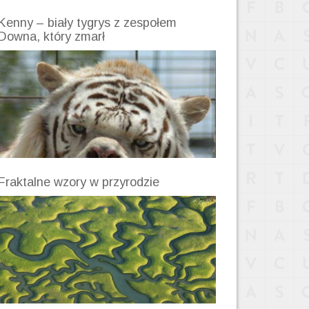
Kenny – biały tygrys z zespołem
Downa, który zmarł
Fraktalne wzory w przyrodzie