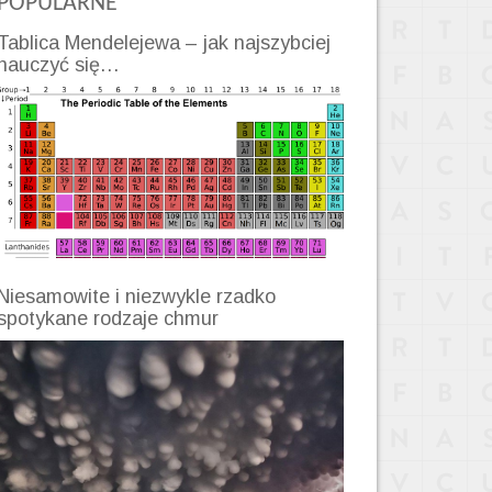
POPULARNE
Tablica Mendelejewa – jak najszybciej
nauczyć się…
Niesamowite i niezwykle rzadko
spotykane rodzaje chmur