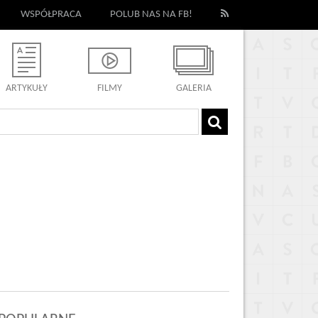
WSPÓŁPRACA
POLUB NAS NA FB!
ARTYKUŁY
FILMY
GALERIA