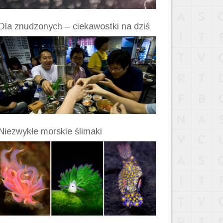
Dla znudzonych – ciekawostki na dziś
Niezwykłe morskie ślimaki