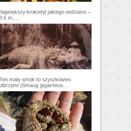
Największy krokodyl jakiego widziano –
8.6 m,…
Ten mały smok to szyszkowiec
olbrzymi (Smaug giganteus…