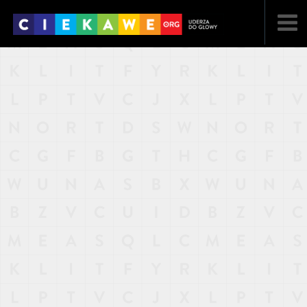
NAJNOWSZE
POPULARNE
LOSOWE
A
ARTYKUŁY
F
FILMY
G
GALERIA
REGULAMIN
KONTAKT