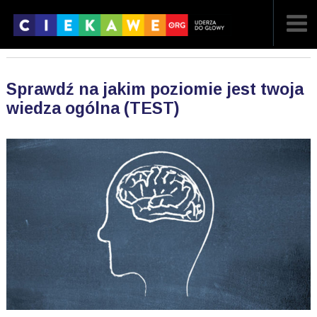
NAJNOWSZE
Sprawdź na jakim poziomie jest twoja
POPULARNE
wiedza ogólna (TEST)
LOSOWE
A
ARTYKUŁY
F
FILMY
G
GALERIA
REGULAMIN
KONTAKT