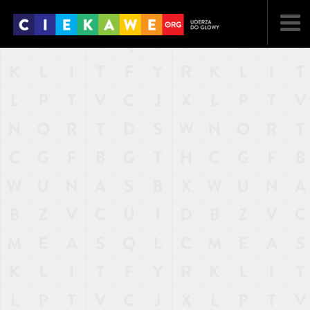
NAJNOWSZE
POPULARNE
LOSOWE
A
ARTYKUŁY
F
FILMY
G
GALERIA
REGULAMIN
KONTAKT