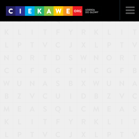
NAJNOWSZE
POPULARNE
LOSOWE
A
ARTYKUŁY
F
FILMY
G
GALERIA
REGULAMIN
KONTAKT