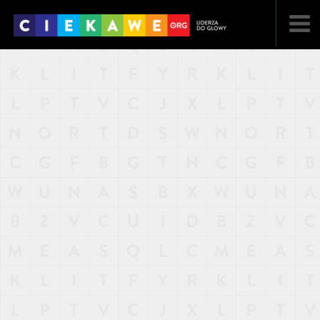
NAJNOWSZE
POPULARNE
LOSOWE
A
ARTYKUŁY
F
FILMY
G
GALERIA
REGULAMIN
KONTAKT